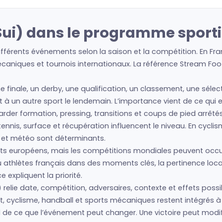
Sui) dans le programme sporti
ifférents événements selon la saison et la compétition. En Fr
écaniques et tournois internationaux. La référence Stream Foot
e finale, un derby, une qualification, un classement, une séle
 et à un autre sport le lendemain. L’importance vient de ce qui 
regarder formation, pressing, transitions et coups de pied arrêté
nis, surface et récupération influencent le niveau. En cyclism
s et météo sont déterminants.
s européens, mais les compétitions mondiales peuvent occup
 ou athlètes français dans des moments clés, la pertinence l
expliquent la priorité.
 relie date, compétition, adversaires, contexte et effets possi
t, cyclisme, handball et sports mécaniques restent intégrés à l
end de ce que l’événement peut changer. Une victoire peut modi