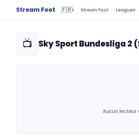
Stream Foot
🇫🇷
Leagues
Stream Foot
▾
▾
📺
Sky Sport Bundesliga 2 (
Aucun lecteur 