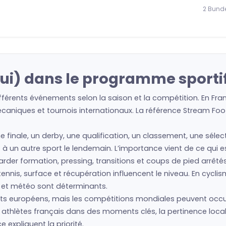
2 Bund
Sui) dans le programme sportif
ifférents événements selon la saison et la compétition. En Fr
écaniques et tournois internationaux. La référence Stream Foot
e finale, un derby, une qualification, un classement, une séle
 et à un autre sport le lendemain. L’importance vient de ce qui 
regarder formation, pressing, transitions et coups de pied arrêté
nis, surface et récupération influencent le niveau. En cyclism
s et météo sont déterminants.
s européens, mais les compétitions mondiales peuvent occup
 ou athlètes français dans des moments clés, la pertinence lo
expliquent la priorité.