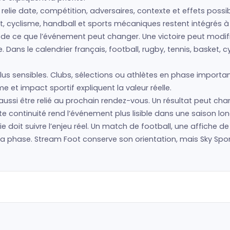
relie date, compétition, adversaires, contexte et effets possi
t, cyclisme, handball et sports mécaniques restent intégrés à l
end de ce que l’événement peut changer. Une victoire peut modi
Dans le calendrier français, football, rugby, tennis, basket, 
us sensibles. Clubs, sélections ou athlètes en phase importan
 et impact sportif expliquent la valeur réelle.
aussi être relié au prochain rendez-vous. Un résultat peut cha
e continuité rend l’événement plus lisible dans une saison lo
hie doit suivre l’enjeu réel. Un match de football, une affiche d
hase. Stream Foot conserve son orientation, mais Sky Sport B