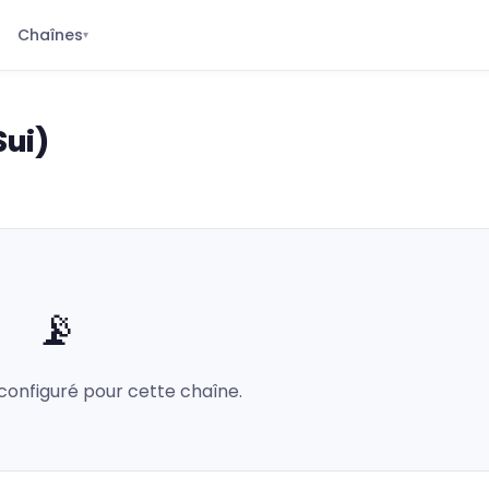
Chaînes
▾
Sui)
📡
configuré pour cette chaîne.