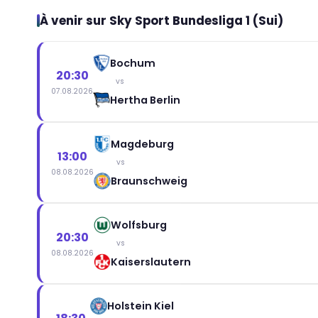
À venir sur Sky Sport Bundesliga 1 (Sui)
Bochum
20:30
vs
07.08.2026
Hertha Berlin
Magdeburg
13:00
vs
08.08.2026
Braunschweig
Wolfsburg
20:30
vs
08.08.2026
Kaiserslautern
Holstein Kiel