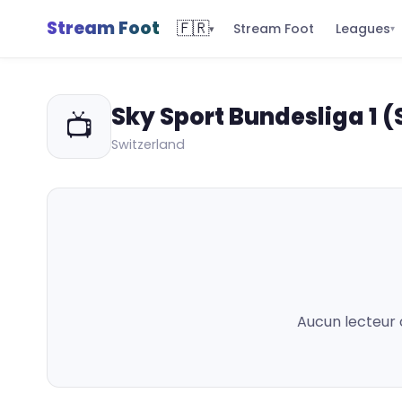
Stream Foot
🇫🇷
Leagues
Stream Foot
▾
▾
Sky Sport Bundesliga 1 (
📺
Switzerland
Aucun lecteur 