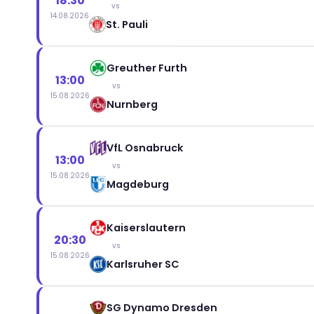
18:30
vs
14.08.2026
St. Pauli
Greuther Furth
13:00
vs
15.08.2026
Nurnberg
VfL Osnabruck
13:00
vs
15.08.2026
Magdeburg
Kaiserslautern
20:30
vs
15.08.2026
Karlsruher SC
SG Dynamo Dresden