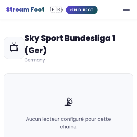
Stream Foot
🇫🇷
EN DIRECT
▾
Sky Sport Bundesliga 1
📺
(Ger)
Germany
📡
Aucun lecteur configuré pour cette
chaîne.