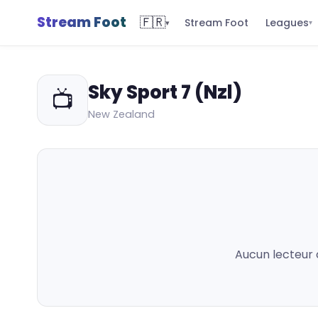
Stream Foot
🇫🇷
Leagues
Stream Foot
▾
▾
Sky Sport 7 (Nzl)
📺
New Zealand
Aucun lecteur 