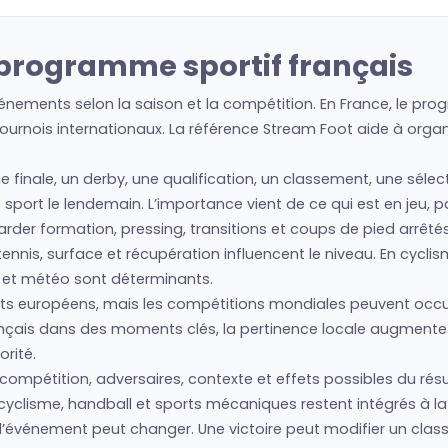
e programme sportif français
énements selon la saison et la compétition. En France, le pro
urnois internationaux. La référence Stream Foot aide à organis
e finale, un derby, une qualification, un classement, une séle
tre sport le lendemain. L’importance vient de ce qui est en jeu,
regarder formation, pressing, transitions et coups de pied arrêté
nis, surface et récupération influencent le niveau. En cyclism
s et météo sont déterminants.
 européens, mais les compétitions mondiales peuvent occup
français dans des moments clés, la pertinence locale augmente
rité.
 compétition, adversaires, contexte et effets possibles du résu
cyclisme, handball et sports mécaniques restent intégrés à la 
ue l’événement peut changer. Une victoire peut modifier un cla