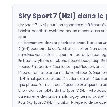
Sky Sport 7 (Nzl) dans l
Sky Sport 7 (Nzl) peut correspondre à différents év
basket, handball, cyclisme, sports mécaniques et to
sport.
Un événement devient prioritaire lorsqu’il touche un
7 (Nzl) peut être lié au football un soir et à un au
L’analyse varie selon le sport. En football, il faut 
En basket, rythme et rebond pèsent beaucoup. En ten
course. En sports mécaniques, qualification, pneu
L’heure française ordonne de nombreux événements
(Nzl) implique des clubs, sélections ou athlètes 
que phase, forme et conséquence expliquent la prio
Une vision complète de Sky Sport 7 (Nzl) relie date,
calendrier le demande, mais rugby, tennis, basket, 
Pour Sky Sport 7 (Nzl), la priorité dépend de ce q