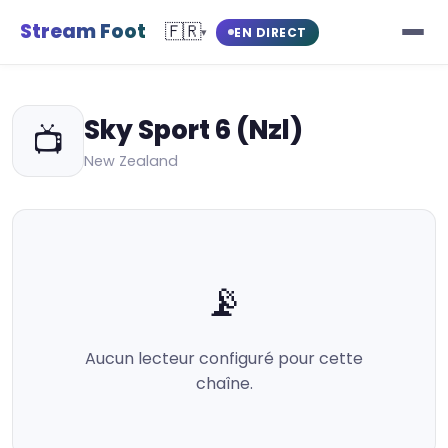
Stream Foot
🇫🇷
EN DIRECT
▾
Sky Sport 6 (Nzl)
📺
New Zealand
📡
Aucun lecteur configuré pour cette
chaîne.