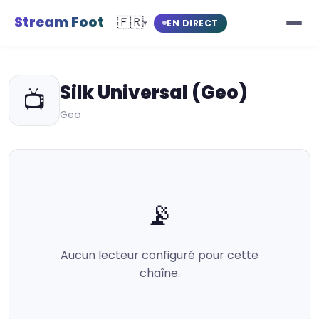
Stream Foot
🇫🇷
EN DIRECT
▾
Silk Universal (Geo)
📺
Geo
📡
Aucun lecteur configuré pour cette
chaîne.