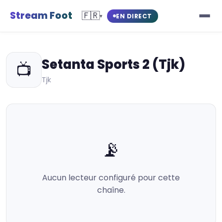
Stream Foot
🇫🇷
EN DIRECT
▾
Setanta Sports 2 (Tjk)
📺
Tjk
📡
Aucun lecteur configuré pour cette
chaîne.