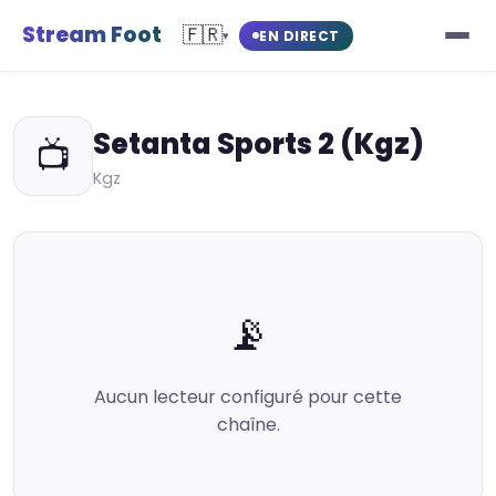
Stream Foot
🇫🇷
EN DIRECT
▾
Setanta Sports 2 (Kgz)
📺
Kgz
📡
Aucun lecteur configuré pour cette
chaîne.