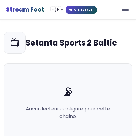
Stream Foot
🇫🇷
EN DIRECT
▾
📺
Setanta Sports 2 Baltic
📡
Aucun lecteur configuré pour cette
chaîne.