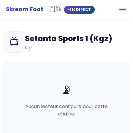
Stream Foot
🇫🇷
EN DIRECT
▾
Setanta Sports 1 (Kgz)
📺
Kgz
📡
Aucun lecteur configuré pour cette
chaîne.