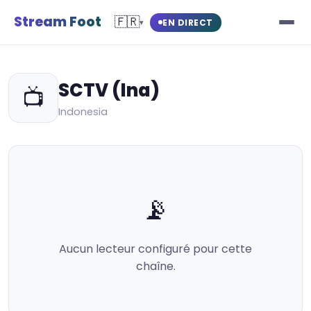
Stream Foot
🇫🇷
EN DIRECT
▾
SCTV (Ina)
📺
Indonesia
📡
Aucun lecteur configuré pour cette
chaîne.