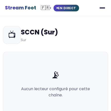
Stream Foot
🇫🇷
EN DIRECT
▾
SCCN (Sur)
📺
Sur
📡
Aucun lecteur configuré pour cette
chaîne.