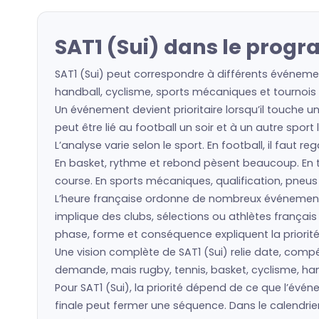
SAT1 (Sui) dans le progr
SAT1 (Sui) peut correspondre à différents événemen
handball, cyclisme, sports mécaniques et tournois i
Un événement devient prioritaire lorsqu’il touche un
peut être lié au football un soir et à un autre spor
L’analyse varie selon le sport. En football, il faut 
En basket, rythme et rebond pèsent beaucoup. En ten
course. En sports mécaniques, qualification, pneu
L’heure française ordonne de nombreux événements
implique des clubs, sélections ou athlètes frança
phase, forme et conséquence expliquent la priorité
Une vision complète de SAT1 (Sui) relie date, compét
demande, mais rugby, tennis, basket, cyclisme, hand
Pour SAT1 (Sui), la priorité dépend de ce que l’év
finale peut fermer une séquence. Dans le calendrie