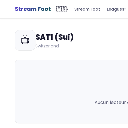
Stream Foot
🇫🇷
Leagues
Stream Foot
▾
▾
SAT1 (Sui)
📺
Switzerland
Aucun lecteur 