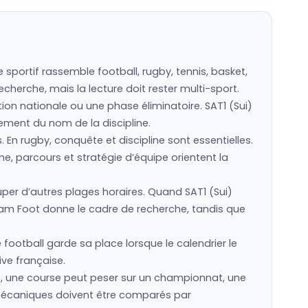
sportif rassemble football, rugby, tennis, basket,
cherche, mais la lecture doit rester multi-sport.
tion nationale ou une phase éliminatoire. SAT1 (Sui)
ulement du nom de la discipline.
s. En rugby, conquête et discipline sont essentielles.
e, parcours et stratégie d’équipe orientent la
r d’autres plages horaires. Quand SAT1 (Sui)
eam Foot donne le cadre de recherche, tandis que
 football garde sa place lorsque le calendrier le
ive française.
nt, une course peut peser sur un championnat, une
ts mécaniques doivent être comparés par