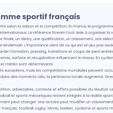
amme sportif français
ts selon la saison et la compétition. En France, le programme 
nternationaux. La référence Stream Foot aide à organiser la re
e finale, un derby, une qualification, un classement, une sélec
t le lendemain. L’importance vient de ce qui est en jeu, pas se
regarder formation, pressing, transitions et coups de pied arrêté
nis, surface et récupération influencent le niveau. En cyclism
s et météo sont déterminants.
 européens, mais les compétitions mondiales peuvent occupe
is dans des moments clés, la pertinence locale augmente. Str
.
ition, adversaires, contexte et effets possibles du résultat. Le
ball et sports mécaniques restent intégrés à la réalité sport
énement peut changer. Une victoire peut modifier un classeme
r français, football, rugby, tennis, basket, cyclisme et spor