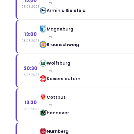
13:00
vs
08.08.2026
Arminia Bielefeld
Magdeburg
13:00
vs
08.08.2026
Braunschweig
Wolfsburg
20:30
vs
08.08.2026
Kaiserslautern
Cottbus
13:30
vs
09.08.2026
Hannover
Nurnberg