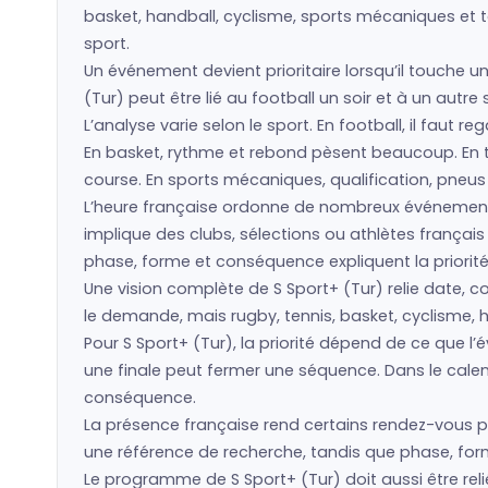
basket, handball, cyclisme, sports mécaniques et to
sport.
Un événement devient prioritaire lorsqu’il touche un
(Tur) peut être lié au football un soir et à un autr
L’analyse varie selon le sport. En football, il faut 
En basket, rythme et rebond pèsent beaucoup. En ten
course. En sports mécaniques, qualification, pneu
L’heure française ordonne de nombreux événements
implique des clubs, sélections ou athlètes frança
phase, forme et conséquence expliquent la priorité
Une vision complète de S Sport+ (Tur) relie date, co
le demande, mais rugby, tennis, basket, cyclisme, h
Pour S Sport+ (Tur), la priorité dépend de ce que 
une finale peut fermer une séquence. Dans le calen
conséquence.
La présence française rend certains rendez-vous pl
une référence de recherche, tandis que phase, forme
Le programme de S Sport+ (Tur) doit aussi être rel