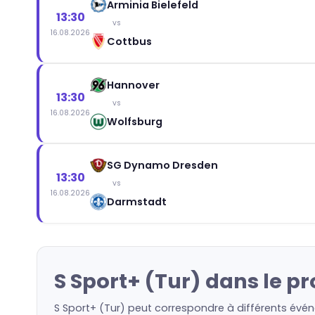
Arminia Bielefeld
13:30
vs
16.08.2026
Cottbus
Hannover
13:30
vs
16.08.2026
Wolfsburg
SG Dynamo Dresden
13:30
vs
16.08.2026
Darmstadt
S Sport+ (Tur) dans le p
S Sport+ (Tur) peut correspondre à différents évén