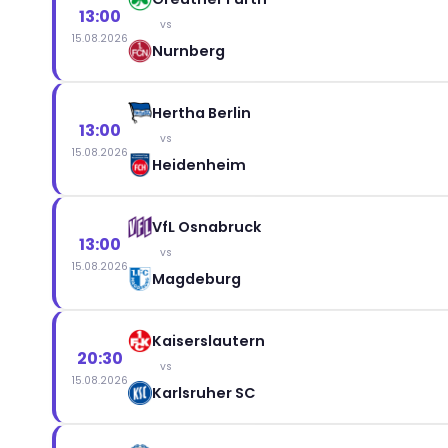
13:00
vs
15.08.2026
Nurnberg
Hertha Berlin
13:00
vs
15.08.2026
Heidenheim
VfL Osnabruck
13:00
vs
15.08.2026
Magdeburg
Kaiserslautern
20:30
vs
15.08.2026
Karlsruher SC