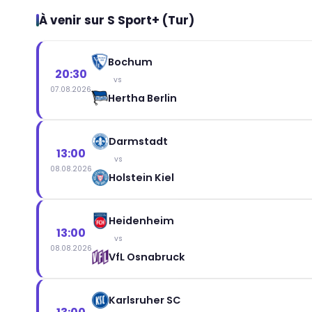
À venir sur S Sport+ (Tur)
Bochum
20:30
vs
07.08.2026
Hertha Berlin
Darmstadt
13:00
vs
08.08.2026
Holstein Kiel
Heidenheim
13:00
vs
08.08.2026
VfL Osnabruck
Karlsruher SC