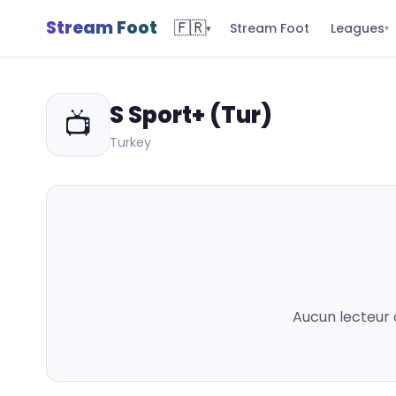
Stream Foot
🇫🇷
Leagues
Stream Foot
▾
▾
S Sport+ (Tur)
📺
Turkey
Aucun lecteur 