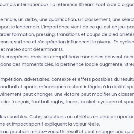
urnois internationaux. La référence Stream Foot aide à organis
e finale, un derby, une qualification, un classement, une séle
e sport le lendemain. L’importance vient de ce qui est en jeu, p
regarder formation, pressing, transitions et coups de pied arrêté
nis, surface et récupération influencent le niveau. En cyclism
s et météo sont déterminants.
 européens, mais les compétitions mondiales peuvent occupe
is dans des moments clés, la pertinence locale augmente. Str
.
mpétition, adversaires, contexte et effets possibles du résulta
andball et sports mécaniques restent intégrés à la réalité spo
l’événement peut changer. Une victoire peut modifier un clas
drier français, football, rugby, tennis, basket, cyclisme et 
us sensibles. Clubs, sélections ou athlètes en phase importan
 et impact sportif expliquent la valeur réelle.
ié au prochain rendez-vous. Un résultat peut changer une qual