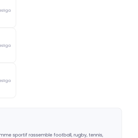
esliga
esliga
esliga
mme sportif rassemble football, rugby, tennis,