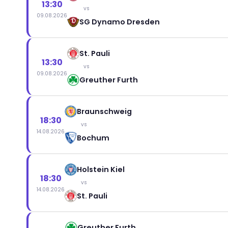
13:30
vs
09.08.2026
SG Dynamo Dresden
St. Pauli
13:30
vs
09.08.2026
Greuther Furth
Braunschweig
18:30
vs
14.08.2026
Bochum
Holstein Kiel
18:30
vs
14.08.2026
St. Pauli
Greuther Furth