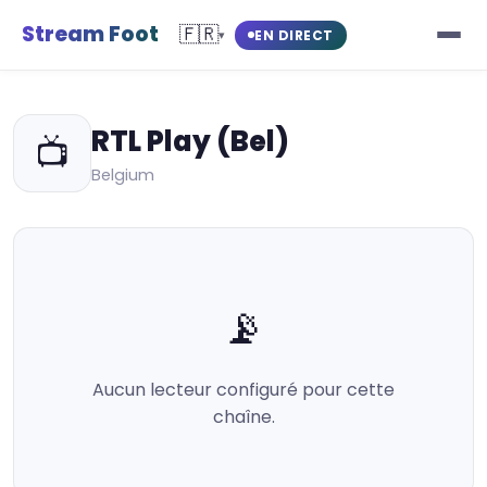
Stream Foot
🇫🇷
EN DIRECT
▾
RTL Play (Bel)
📺
Belgium
📡
Aucun lecteur configuré pour cette
chaîne.