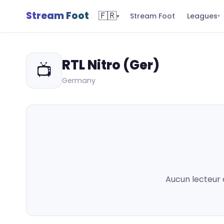
Stream Foot
🇫🇷
Leagues
Stream Foot
▾
▾
RTL Nitro (Ger)
📺
Germany
Aucun lecteur 