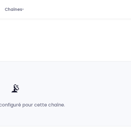
Chaînes
▾
📡
configuré pour cette chaîne.