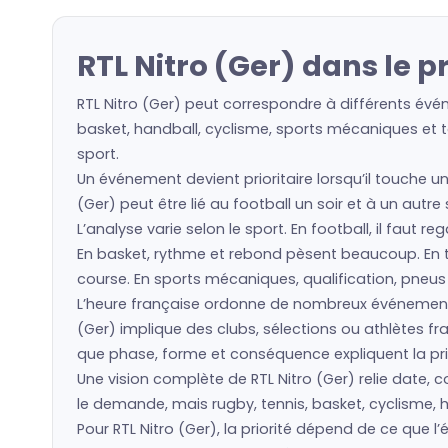
RTL Nitro (Ger) dans le 
RTL Nitro (Ger) peut correspondre à différents évé
basket, handball, cyclisme, sports mécaniques et to
sport.
Un événement devient prioritaire lorsqu’il touche un
(Ger) peut être lié au football un soir et à un autr
L’analyse varie selon le sport. En football, il faut 
En basket, rythme et rebond pèsent beaucoup. En ten
course. En sports mécaniques, qualification, pneu
L’heure française ordonne de nombreux événements
(Ger) implique des clubs, sélections ou athlètes 
que phase, forme et conséquence expliquent la prio
Une vision complète de RTL Nitro (Ger) relie date, c
le demande, mais rugby, tennis, basket, cyclisme, h
Pour RTL Nitro (Ger), la priorité dépend de ce que