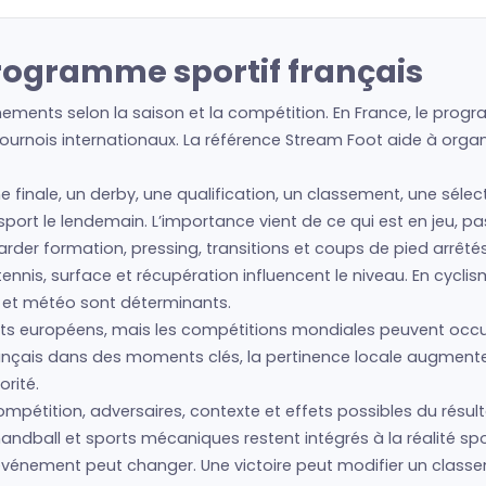
programme sportif français
nements selon la saison et la compétition. En France, le progr
urnois internationaux. La référence Stream Foot aide à organis
e finale, un derby, une qualification, un classement, une sélec
e sport le lendemain. L’importance vient de ce qui est en jeu, 
regarder formation, pressing, transitions et coups de pied arrêté
nis, surface et récupération influencent le niveau. En cyclism
s et météo sont déterminants.
 européens, mais les compétitions mondiales peuvent occupe
français dans des moments clés, la pertinence locale augment
rité.
ompétition, adversaires, contexte et effets possibles du résult
andball et sports mécaniques restent intégrés à la réalité spo
 l’événement peut changer. Une victoire peut modifier un cla