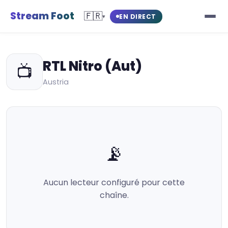
Stream Foot
🇫🇷
EN DIRECT
▾
RTL Nitro (Aut)
📺
Austria
📡
Aucun lecteur configuré pour cette
chaîne.