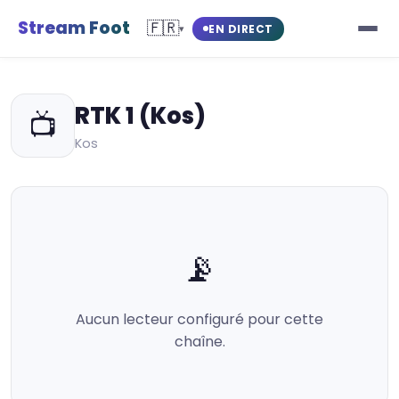
Stream Foot
🇫🇷
EN DIRECT
▾
RTK 1 (Kos)
📺
Kos
📡
Aucun lecteur configuré pour cette
chaîne.