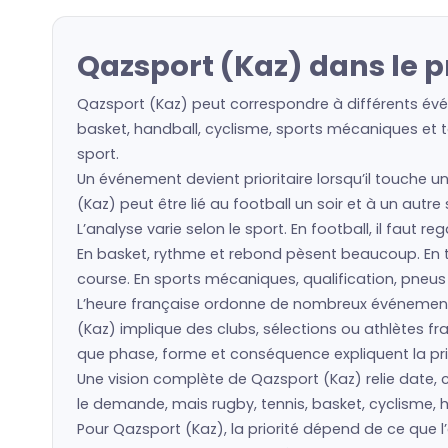
Qazsport (Kaz) dans le 
Qazsport (Kaz) peut correspondre à différents évén
basket, handball, cyclisme, sports mécaniques et to
sport.
Un événement devient prioritaire lorsqu’il touche u
(Kaz) peut être lié au football un soir et à un autr
L’analyse varie selon le sport. En football, il faut 
En basket, rythme et rebond pèsent beaucoup. En ten
course. En sports mécaniques, qualification, pneu
L’heure française ordonne de nombreux événement
(Kaz) implique des clubs, sélections ou athlètes 
que phase, forme et conséquence expliquent la prio
Une vision complète de Qazsport (Kaz) relie date, c
le demande, mais rugby, tennis, basket, cyclisme, h
Pour Qazsport (Kaz), la priorité dépend de ce que