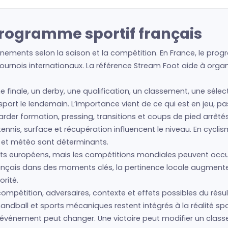
programme sportif français
ements selon la saison et la compétition. En France, le progr
urnois internationaux. La référence Stream Foot aide à organis
ne finale, un derby, une qualification, un classement, une séle
e sport le lendemain. L’importance vient de ce qui est en jeu, 
regarder formation, pressing, transitions et coups de pied arrêté
nis, surface et récupération influencent le niveau. En cyclism
s et météo sont déterminants.
s européens, mais les compétitions mondiales peuvent occu
français dans des moments clés, la pertinence locale augment
rité.
ompétition, adversaires, contexte et effets possibles du résult
andball et sports mécaniques restent intégrés à la réalité spo
 l’événement peut changer. Une victoire peut modifier un cla