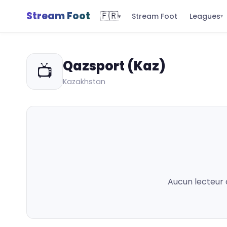
Stream Foot
🇫🇷
Leagues
Stream Foot
▾
▾
Qazsport (Kaz)
📺
Kazakhstan
Aucun lecteur 