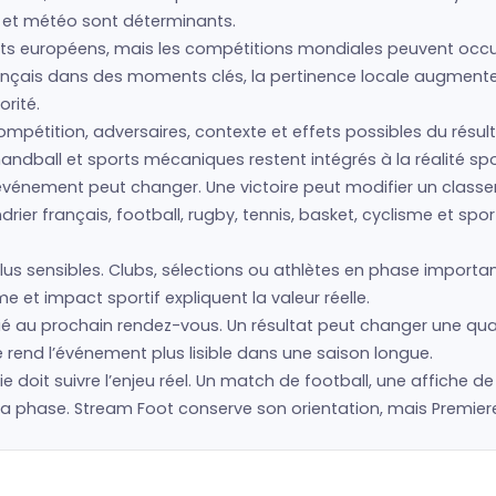
s et météo sont déterminants.
s européens, mais les compétitions mondiales peuvent occup
français dans des moments clés, la pertinence locale augment
rité.
mpétition, adversaires, contexte et effets possibles du résult
andball et sports mécaniques restent intégrés à la réalité spo
 l’événement peut changer. Une victoire peut modifier un clas
drier français, football, rugby, tennis, basket, cyclisme et 
us sensibles. Clubs, sélections ou athlètes en phase importan
 et impact sportif expliquent la valeur réelle.
ié au prochain rendez-vous. Un résultat peut changer une qual
 rend l’événement plus lisible dans une saison longue.
hie doit suivre l’enjeu réel. Un match de football, une affiche d
hase. Stream Foot conserve son orientation, mais Premiere (