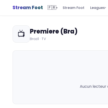
Stream Foot
🇫🇷
Leagues
Stream Foot
▾
▾
Premiere (Bra)
📺
Brazil · TV
Aucun lecteur 