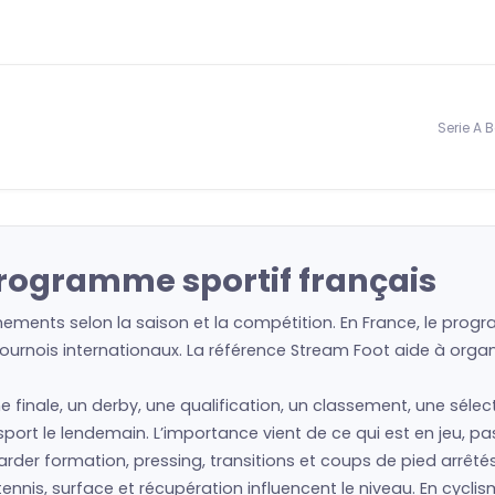
Serie A 
programme sportif français
ements selon la saison et la compétition. En France, le progr
urnois internationaux. La référence Stream Foot aide à organis
ne finale, un derby, une qualification, un classement, une séle
e sport le lendemain. L’importance vient de ce qui est en jeu, p
regarder formation, pressing, transitions et coups de pied arrêté
nis, surface et récupération influencent le niveau. En cyclism