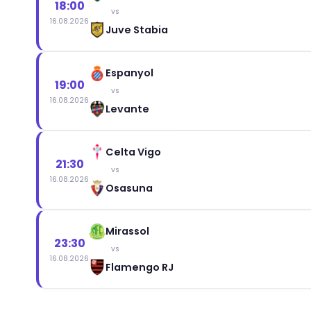
18:00
vs
16.08.2026
Juve Stabia
Espanyol
19:00
vs
16.08.2026
Levante
Celta Vigo
21:30
vs
16.08.2026
Osasuna
Mirassol
23:30
vs
16.08.2026
Flamengo RJ