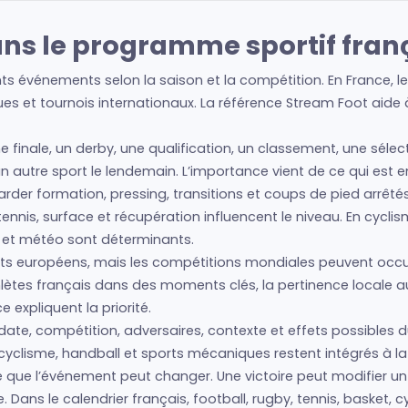
ans le programme sportif fran
nts événements selon la saison et la compétition. En France, 
es et tournois internationaux. La référence Stream Foot aide à 
ne finale, un derby, une qualification, un classement, une séle
à un autre sport le lendemain. L’importance vient de ce qui est 
regarder formation, pressing, transitions et coups de pied arrêté
nis, surface et récupération influencent le niveau. En cyclism
s et météo sont déterminants.
s européens, mais les compétitions mondiales peuvent occup
athlètes français dans des moments clés, la pertinence local
expliquent la priorité.
date, compétition, adversaires, contexte et effets possibles du
cyclisme, handball et sports mécaniques restent intégrés à la 
 ce que l’événement peut changer. Une victoire peut modifier 
Dans le calendrier français, football, rugby, tennis, basket, 