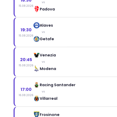
18:30
vs
15.08.2026
Padova
Alaves
19:30
vs
15.08.2026
Getafe
Venezia
20:45
vs
15.08.2026
Modena
Racing Santander
17:00
vs
16.08.2026
Villarreal
Frosinone