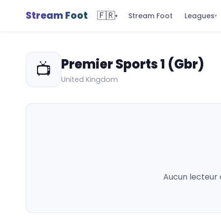
Stream Foot
🇫🇷
Leagues
Stream Foot
▾
▾
Premier Sports 1 (Gbr)
📺
United Kingdom
Aucun lecteur 