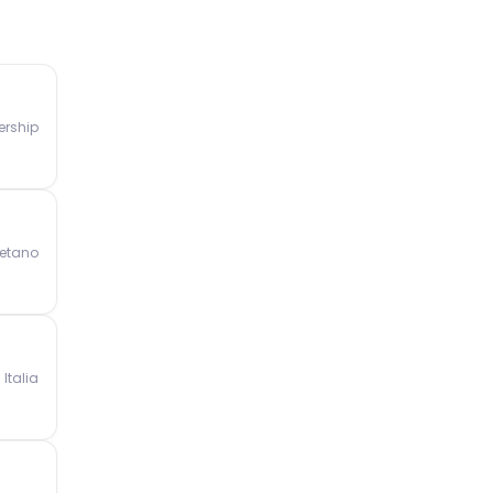
ership
Betano
Italia