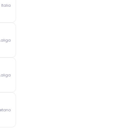
Italia
Laliga
Laliga
Betano