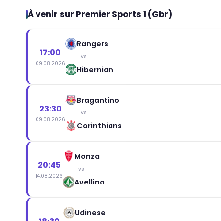
À venir sur Premier Sports 1 (Gbr)
Rangers
17:00
vs
09.08.2026
Hibernian
Bragantino
23:30
vs
09.08.2026
Corinthians
Monza
20:45
vs
14.08.2026
Avellino
Udinese