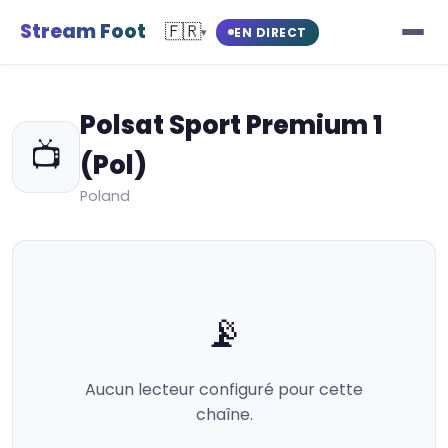
Stream Foot
🇫🇷
EN DIRECT
▾
Polsat Sport Premium 1
📺
(Pol)
Poland
📡
Aucun lecteur configuré pour cette
chaîne.