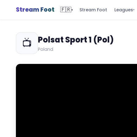
Stream Foot
🇫🇷
Leagues
Stream Foot
▾
▾
Polsat Sport 1 (Pol)
📺
Poland