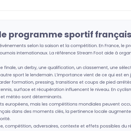
s le programme sportif françai
 événements selon la saison et la compétition. En France, le p
urnois internationaux. La référence Stream Foot aide à organis
e finale, un derby, une qualification, un classement, une séle
 un autre sport le lendemain. L’importance vient de ce qui est e
regarder formation, pressing, transitions et coups de pied arrêté
nis, surface et récupération influencent le niveau. En cyclism
s et météo sont déterminants.
 européens, mais les compétitions mondiales peuvent occupe
français dans des moments clés, la pertinence locale augmente
rité.
te, compétition, adversaires, contexte et effets possibles du r