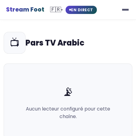
Stream Foot
🇫🇷
EN DIRECT
▾
📺
Pars TV Arabic
📡
Aucun lecteur configuré pour cette
chaîne.