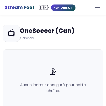
Stream Foot
🇫🇷
EN DIRECT
▾
OneSoccer (Can)
📺
Canada
📡
Aucun lecteur configuré pour cette
chaîne.