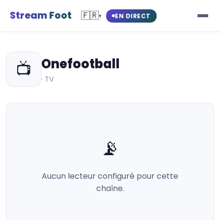
Stream Foot
🇫🇷
EN DIRECT
▾
Onefootball
📺
· TV
📡
Aucun lecteur configuré pour cette
chaîne.