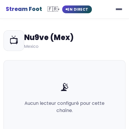
Stream Foot
🇫🇷
EN DIRECT
▾
Nu9ve (Mex)
📺
Mexico
📡
Aucun lecteur configuré pour cette
chaîne.