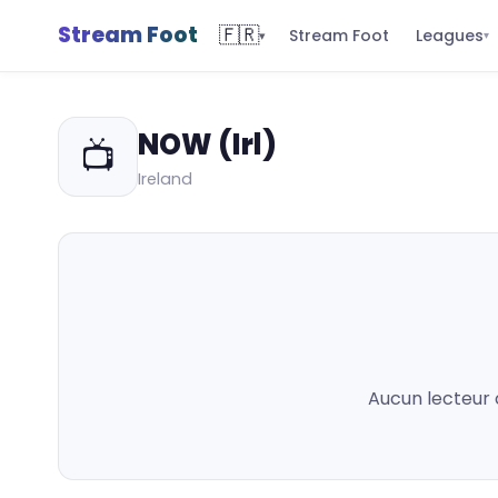
Stream Foot
🇫🇷
Leagues
Stream Foot
▾
▾
NOW (Irl)
📺
Ireland
Aucun lecteur 