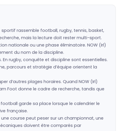
portif rassemble football, rugby, tennis, basket,
cherche, mais la lecture doit rester multi-sport.
tion nationale ou une phase éliminatoire. NOW (Irl)
ulement du nom de la discipline.
s. En rugby, conquête et discipline sont essentielles.
e, parcours et stratégie d’équipe orientent la
er d’autres plages horaires. Quand NOW (Irl)
eam Foot donne le cadre de recherche, tandis que
 football garde sa place lorsque le calendrier le
ive française.
t, une course peut peser sur un championnat, une
ts mécaniques doivent être comparés par