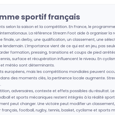
amme sportif français
s selon la saison et la compétition. En France, le programme s
nternationaux. La référence Stream Foot aide à organiser la re
e finale, un derby, une qualification, un classement, une sélec
t le lendemain. L’importance vient de ce qui est en jeu, pas se
regarder formation, pressing, transitions et coups de pied arrêté
nis, surface et récupération influencent le niveau. En cyclism
s et météo sont déterminants.
s européens, mais les compétitions mondiales peuvent occup
is dans des moments clés, la pertinence locale augmente. Str
.
tion, adversaires, contexte et effets possibles du résultat. Le
ball et sports mécaniques restent intégrés à la réalité sport
énement peut changer. Une victoire peut modifier un classemen
r français, football, rugby, tennis, basket, cyclisme et spor