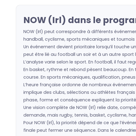
NOW (Irl) dans le progr
NOW (Irl) peut correspondre à différents événement
handball, cyclisme, sports mécaniques et tournois i
Un événement devient prioritaire lorsqu’il touche un
peut être lié au football un soir et à un autre spor
L’analyse varie selon le sport. En football, il faut 
En basket, rythme et rebond pèsent beaucoup. En ten
course. En sports mécaniques, qualification, pneu
L’heure française ordonne de nombreux événement
implique des clubs, sélections ou athlètes frança
phase, forme et conséquence expliquent la priorité
Une vision complète de NOW (Irl) relie date, compéti
demande, mais rugby, tennis, basket, cyclisme, hand
Pour NOW (Irl), la priorité dépend de ce que l’év
finale peut fermer une séquence. Dans le calendrie