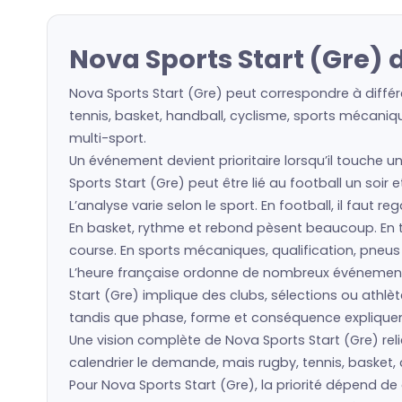
Nova Sports Start (Gre) 
Nova Sports Start (Gre) peut correspondre à différ
tennis, basket, handball, cyclisme, sports mécaniqu
multi-sport.
Un événement devient prioritaire lorsqu’il touche u
Sports Start (Gre) peut être lié au football un soir
L’analyse varie selon le sport. En football, il faut 
En basket, rythme et rebond pèsent beaucoup. En ten
course. En sports mécaniques, qualification, pneu
L’heure française ordonne de nombreux événement
Start (Gre) implique des clubs, sélections ou ath
tandis que phase, forme et conséquence expliquent 
Une vision complète de Nova Sports Start (Gre) reli
calendrier le demande, mais rugby, tennis, basket, 
Pour Nova Sports Start (Gre), la priorité dépend d