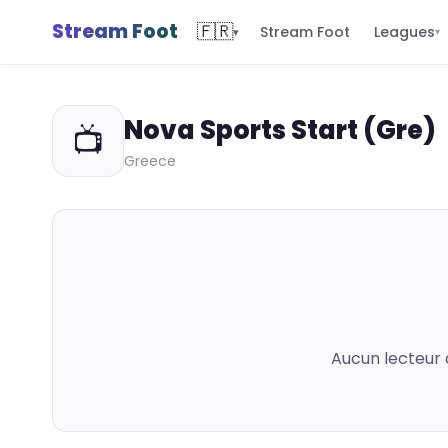
Stream Foot
🇫🇷
Leagues
Stream Foot
▾
▾
Nova Sports Start (Gre)
📺
Greece
Aucun lecteur 