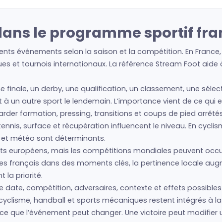
dans le programme sportif fra
ents événements selon la saison et la compétition. En France,
es et tournois internationaux. La référence Stream Foot aide à 
ne finale, un derby, une qualification, un classement, une séle
 et à un autre sport le lendemain. L’importance vient de ce qui 
regarder formation, pressing, transitions et coups de pied arrêté
nis, surface et récupération influencent le niveau. En cyclism
s et météo sont déterminants.
s européens, mais les compétitions mondiales peuvent occup
lètes français dans des moments clés, la pertinence locale au
la priorité.
e date, compétition, adversaires, contexte et effets possibles 
cyclisme, handball et sports mécaniques restent intégrés à la 
e ce que l’événement peut changer. Une victoire peut modifier