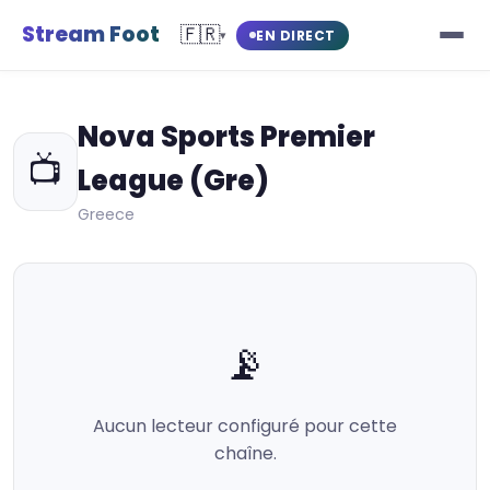
Stream Foot
🇫🇷
EN DIRECT
▾
Nova Sports Premier
📺
League (Gre)
Greece
📡
Aucun lecteur configuré pour cette
chaîne.