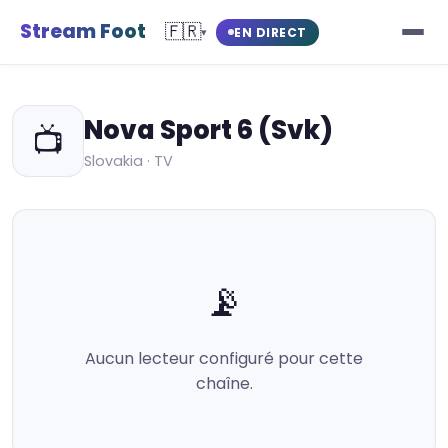
Stream Foot
🇫🇷
EN DIRECT
▾
Nova Sport 6 (Svk)
📺
Slovakia · TV
📡
Aucun lecteur configuré pour cette
chaîne.