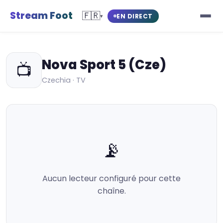
Stream Foot
🇫🇷
EN DIRECT
▾
Nova Sport 5 (Cze)
📺
Czechia · TV
📡
Aucun lecteur configuré pour cette
chaîne.