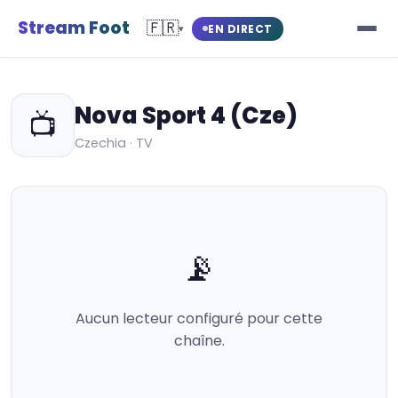
Stream Foot
🇫🇷
EN DIRECT
▾
Nova Sport 4 (Cze)
📺
Czechia · TV
📡
Aucun lecteur configuré pour cette
chaîne.