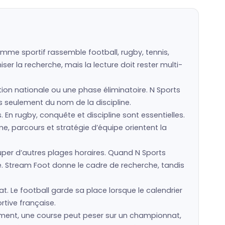
amme sportif rassemble football, rugby, tennis,
er la recherche, mais la lecture doit rester multi-
ction nationale ou une phase éliminatoire. N Sports
as seulement du nom de la discipline.
s. En rugby, conquête et discipline sont essentielles.
e, parcours et stratégie d’équipe orientent la
er d’autres plages horaires. Quand N Sports
e. Stream Foot donne le cadre de recherche, tandis
t. Le football garde sa place lorsque le calendrier
rtive française.
sement, une course peut peser sur un championnat,