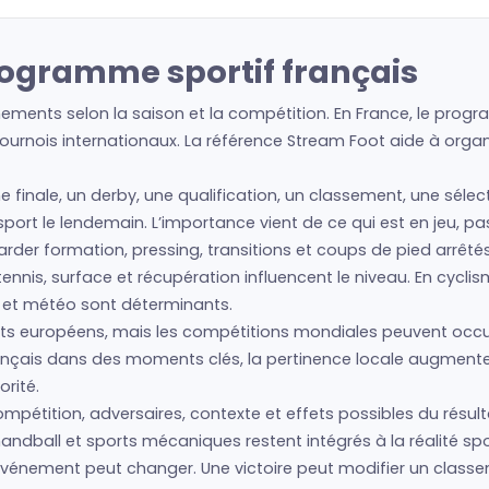
rogramme sportif français
ements selon la saison et la compétition. En France, le progr
urnois internationaux. La référence Stream Foot aide à organis
ne finale, un derby, une qualification, un classement, une séle
e sport le lendemain. L’importance vient de ce qui est en jeu, p
regarder formation, pressing, transitions et coups de pied arrêté
nis, surface et récupération influencent le niveau. En cyclism
s et météo sont déterminants.
s européens, mais les compétitions mondiales peuvent occup
français dans des moments clés, la pertinence locale augment
rité.
mpétition, adversaires, contexte et effets possibles du résulta
andball et sports mécaniques restent intégrés à la réalité spo
 l’événement peut changer. Une victoire peut modifier un clas