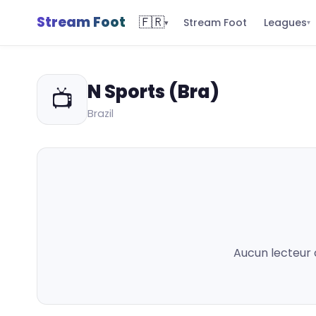
Stream Foot
🇫🇷
Leagues
Stream Foot
▾
▾
N Sports (Bra)
📺
Brazil
Aucun lecteur 