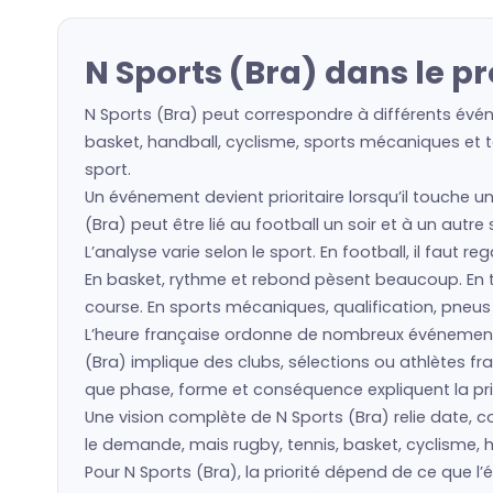
N Sports (Bra) dans le p
N Sports (Bra) peut correspondre à différents évén
basket, handball, cyclisme, sports mécaniques et to
sport.
Un événement devient prioritaire lorsqu’il touche u
(Bra) peut être lié au football un soir et à un autr
L’analyse varie selon le sport. En football, il faut 
En basket, rythme et rebond pèsent beaucoup. En ten
course. En sports mécaniques, qualification, pneu
L’heure française ordonne de nombreux événement
(Bra) implique des clubs, sélections ou athlètes 
que phase, forme et conséquence expliquent la prio
Une vision complète de N Sports (Bra) relie date, co
le demande, mais rugby, tennis, basket, cyclisme, h
Pour N Sports (Bra), la priorité dépend de ce que