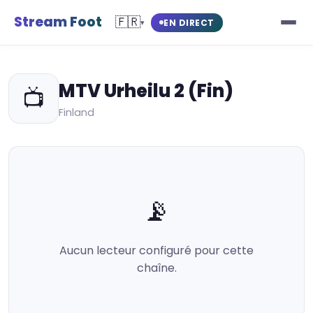
Stream Foot
🇫🇷
EN DIRECT
▾
MTV Urheilu 2 (Fin)
📺
Finland
📡
Aucun lecteur configuré pour cette
chaîne.