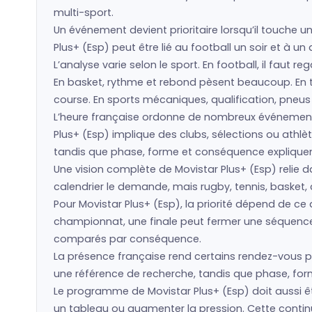
multi-sport.
Un événement devient prioritaire lorsqu’il touche u
Plus+ (Esp) peut être lié au football un soir et à u
L’analyse varie selon le sport. En football, il faut 
En basket, rythme et rebond pèsent beaucoup. En ten
course. En sports mécaniques, qualification, pneu
L’heure française ordonne de nombreux événement
Plus+ (Esp) implique des clubs, sélections ou ath
tandis que phase, forme et conséquence expliquent 
Une vision complète de Movistar Plus+ (Esp) relie d
calendrier le demande, mais rugby, tennis, basket, 
Pour Movistar Plus+ (Esp), la priorité dépend de c
championnat, une finale peut fermer une séquence. 
comparés par conséquence.
La présence française rend certains rendez-vous pl
une référence de recherche, tandis que phase, forme
Le programme de Movistar Plus+ (Esp) doit aussi êt
un tableau ou augmenter la pression. Cette continu