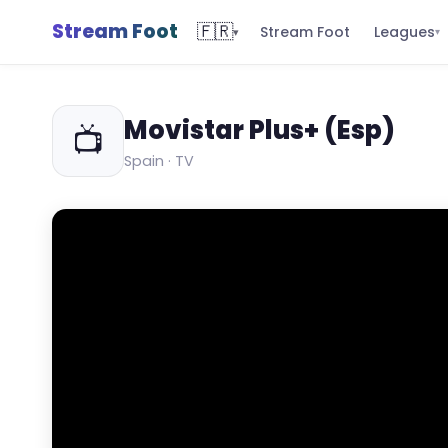
Stream Foot
🇫🇷
Leagues
Stream Foot
▾
▾
Movistar Plus+ (Esp)
📺
Spain · TV