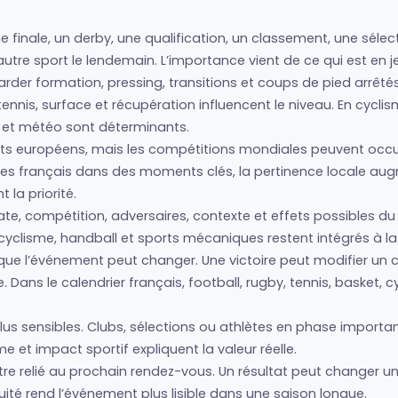
ne finale, un derby, une qualification, un classement, une séle
n autre sport le lendemain. L’importance vient de ce qui est en 
regarder formation, pressing, transitions et coups de pied arrêté
nis, surface et récupération influencent le niveau. En cyclism
s et météo sont déterminants.
s européens, mais les compétitions mondiales peuvent occup
lètes français dans des moments clés, la pertinence locale a
la priorité.
ate, compétition, adversaires, contexte et effets possibles du 
cyclisme, handball et sports mécaniques restent intégrés à la 
e que l’événement peut changer. Une victoire peut modifier un
Dans le calendrier français, football, rugby, tennis, basket, 
us sensibles. Clubs, sélections ou athlètes en phase importan
 et impact sportif expliquent la valeur réelle.
re relié au prochain rendez-vous. Un résultat peut changer un
ité rend l’événement plus lisible dans une saison longue.