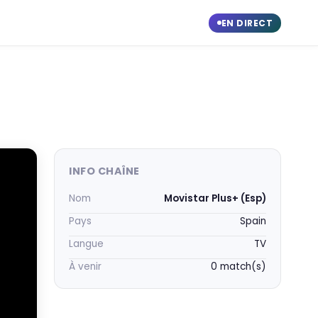
EN DIRECT
INFO CHAÎNE
Nom
Movistar Plus+ (Esp)
Pays
Spain
Langue
TV
À venir
0 match(s)