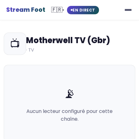
Stream Foot
🇫🇷
EN DIRECT
▾
Motherwell TV (Gbr)
📺
· TV
📡
Aucun lecteur configuré pour cette
chaîne.