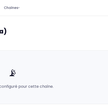
Chaînes
▾
a)
📡
configuré pour cette chaîne.