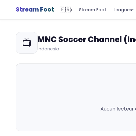
Stream Foot
🇫🇷
Leagues
Stream Foot
▾
▾
MNC Soccer Channel (In
📺
Indonesia
Aucun lecteur 