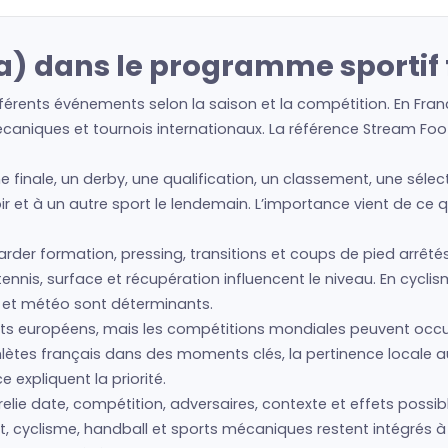
) dans le programme sportif 
érents événements selon la saison et la compétition. En Fran
écaniques et tournois internationaux. La référence Stream Foot
ne finale, un derby, une qualification, un classement, une sél
oir et à un autre sport le lendemain. L’importance vient de ce
regarder formation, pressing, transitions et coups de pied arrêté
nis, surface et récupération influencent le niveau. En cyclism
s et météo sont déterminants.
s européens, mais les compétitions mondiales peuvent occu
thlètes français dans des moments clés, la pertinence locale
expliquent la priorité.
ie date, compétition, adversaires, contexte et effets possibl
t, cyclisme, handball et sports mécaniques restent intégrés à l