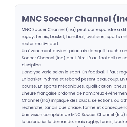
MNC Soccer Channel (Ina
MNC Soccer Channel (Ina) peut correspondre à diff
rugby, tennis, basket, handball, cyclisme, sports m
rester multi-sport.
Un événement devient prioritaire lorsqu’il touche u
Soccer Channel (Ina) peut être lié au football un s
discipline.
L’analyse varie selon le sport. En football, il faut 
En basket, rythme et rebond pèsent beaucoup. En ten
course. En sports mécaniques, qualification, pneu
L’heure française ordonne de nombreux événement
Channel (Ina) implique des clubs, sélections ou a
recherche, tandis que phase, forme et conséquence 
Une vision complète de MNC Soccer Channel (Ina) rel
le calendrier le demande, mais rugby, tennis, baske