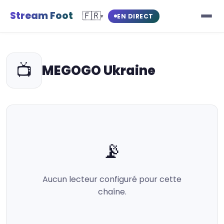
Stream Foot
🇫🇷
EN DIRECT
▾
📺
MEGOGO Ukraine
📡
Aucun lecteur configuré pour cette
chaîne.