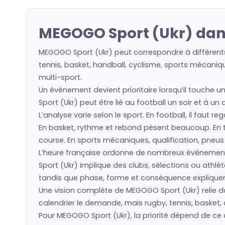
MEGOGO Sport (Ukr) dans
MEGOGO Sport (Ukr) peut correspondre à différents
tennis, basket, handball, cyclisme, sports mécaniqu
multi-sport.
Un événement devient prioritaire lorsqu’il touche u
Sport (Ukr) peut être lié au football un soir et à u
L’analyse varie selon le sport. En football, il faut 
En basket, rythme et rebond pèsent beaucoup. En ten
course. En sports mécaniques, qualification, pneu
L’heure française ordonne de nombreux événemen
Sport (Ukr) implique des clubs, sélections ou ath
tandis que phase, forme et conséquence expliquent 
Une vision complète de MEGOGO Sport (Ukr) relie dat
calendrier le demande, mais rugby, tennis, basket, 
Pour MEGOGO Sport (Ukr), la priorité dépend de ce