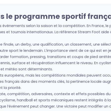
 le programme sportif frança
 événements selon la saison et la compétition. En France, le
es et tournois internationaux. La référence Stream Foot aide à 
ne finale, un derby, une qualification, un classement, une sé
n autre sport le lendemain. L’importance vient de ce qui est en 
regarder formation, pressing, transitions et coups de pied arrêté
nis, surface et récupération influencent le niveau. En cyclism
s et météo sont déterminants.
ts européens, mais les compétitions mondiales peuvent occ
lètes français dans des moments clés, la pertinence locale au
la priorité.
e, compétition, adversaires, contexte et effets possibles du r
cyclisme, handball et sports mécaniques restent intégrés à la 
 que l’événement peut changer. Une victoire peut modifier un