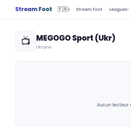
Stream Foot
🇫🇷
Leagues
Stream Foot
▾
▾
MEGOGO Sport (Ukr)
📺
Ukraine
Aucun lecteur 