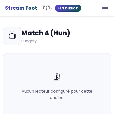
Stream Foot
🇫🇷
EN DIRECT
▾
Match 4 (Hun)
📺
Hungary
📡
Aucun lecteur configuré pour cette
chaîne.