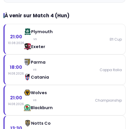
À venir sur Match 4 (Hun)
Plymouth
21:00
Efl Cup
vs
10.08.2026
Exeter
Parma
18:00
Coppa Italia
vs
14.08.2026
Catania
Wolves
21:00
Championship
vs
14.08.2026
Blackburn
Notts Co
13:30