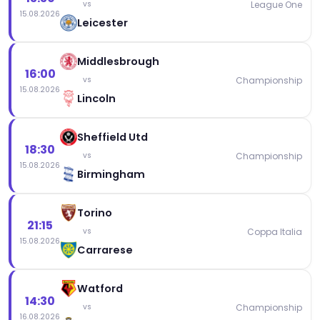
League One
vs
15.08.2026
Leicester
Middlesbrough
16:00
Championship
vs
15.08.2026
Lincoln
Sheffield Utd
18:30
Championship
vs
15.08.2026
Birmingham
Torino
21:15
Coppa Italia
vs
15.08.2026
Carrarese
Watford
14:30
Championship
vs
16.08.2026