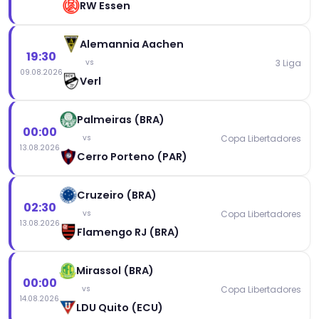
RW Essen
Alemannia Aachen
19:30
3 Liga
vs
09.08.2026
Verl
Palmeiras (BRA)
00:00
Copa Libertadores
vs
13.08.2026
Cerro Porteno (PAR)
Cruzeiro (BRA)
02:30
Copa Libertadores
vs
13.08.2026
Flamengo RJ (BRA)
Mirassol (BRA)
00:00
Copa Libertadores
vs
14.08.2026
LDU Quito (ECU)