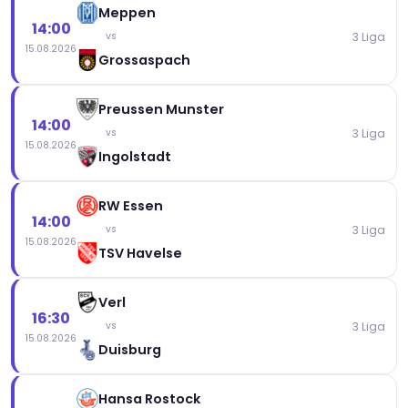
Meppen
14:00
3 Liga
vs
15.08.2026
Grossaspach
Preussen Munster
14:00
3 Liga
vs
15.08.2026
Ingolstadt
RW Essen
14:00
3 Liga
vs
15.08.2026
TSV Havelse
Verl
16:30
3 Liga
vs
15.08.2026
Duisburg
Hansa Rostock