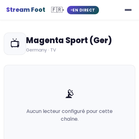
Stream Foot
🇫🇷
EN DIRECT
▾
Magenta Sport (Ger)
📺
Germany · TV
📡
Aucun lecteur configuré pour cette
chaîne.