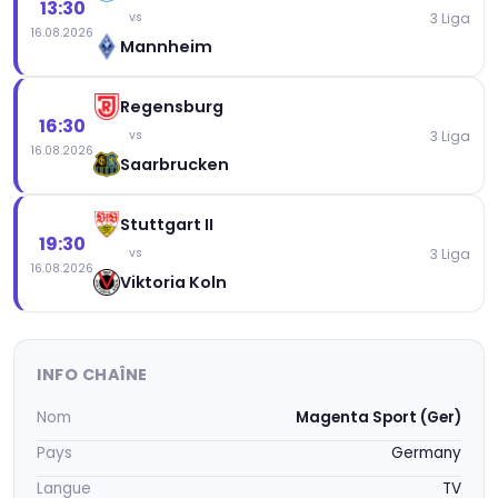
13:30
3 Liga
vs
16.08.2026
Mannheim
Regensburg
16:30
3 Liga
vs
16.08.2026
Saarbrucken
Stuttgart II
19:30
3 Liga
vs
16.08.2026
Viktoria Koln
INFO CHAÎNE
Nom
Magenta Sport (Ger)
Pays
Germany
Langue
TV