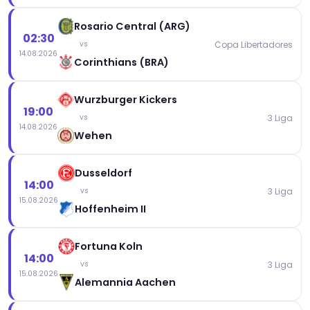
Rosario Central (ARG)
02:30
Copa Libertadores
vs
14.08.2026
Corinthians (BRA)
Wurzburger Kickers
19:00
3 Liga
vs
14.08.2026
Wehen
Dusseldorf
14:00
3 Liga
vs
15.08.2026
Hoffenheim II
Fortuna Koln
14:00
3 Liga
vs
15.08.2026
Alemannia Aachen