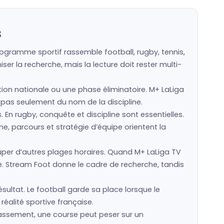
s
rogramme sportif rassemble football, rugby, tennis,
er la recherche, mais la lecture doit rester multi-
ction nationale ou une phase éliminatoire. M+ LaLiga
u, pas seulement du nom de la discipline.
s. En rugby, conquête et discipline sont essentielles.
e, parcours et stratégie d’équipe orientent la
er d’autres plages horaires. Quand M+ LaLiga TV
e. Stream Foot donne le cadre de recherche, tandis
sultat. Le football garde sa place lorsque le
réalité sportive française.
lassement, une course peut peser sur un