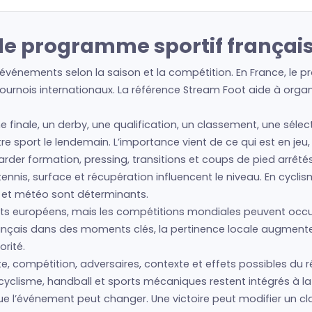
 le programme sportif françai
événements selon la saison et la compétition. En France, le p
urnois internationaux. La référence Stream Foot aide à organis
ne finale, un derby, une qualification, un classement, une séle
utre sport le lendemain. L’importance vient de ce qui est en je
regarder formation, pressing, transitions et coups de pied arrêté
nis, surface et récupération influencent le niveau. En cyclism
s et météo sont déterminants.
s européens, mais les compétitions mondiales peuvent occup
français dans des moments clés, la pertinence locale augment
rité.
e, compétition, adversaires, contexte et effets possibles du ré
cyclisme, handball et sports mécaniques restent intégrés à la 
que l’événement peut changer. Une victoire peut modifier un c