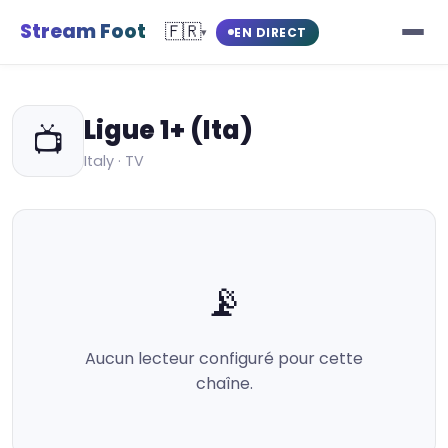
Stream Foot
🇫🇷
EN DIRECT
▾
Ligue 1+ (Ita)
📺
Italy · TV
📡
Aucun lecteur configuré pour cette
chaîne.