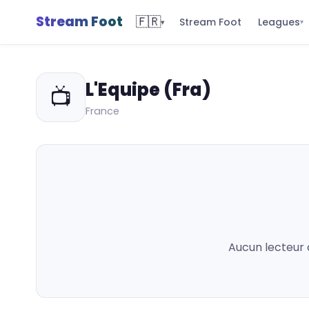
Stream Foot
🇫🇷
Leagues
Stream Foot
▾
▾
L'Equipe (Fra)
📺
France
Aucun lecteur 