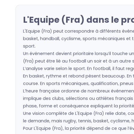
L'Equipe (Fra) dans le p
L'Equipe (Fra) peut correspondre à différents évén
basket, handball, cyclisme, sports mécaniques et to
sport.
Un événement devient prioritaire lorsqu’il touche un
(Fra) peut être lié au football un soir et à un autr
L’analyse varie selon le sport. En football, il faut 
En basket, rythme et rebond pèsent beaucoup. En ten
course. En sports mécaniques, qualification, pneu
L’heure française ordonne de nombreux événements
implique des clubs, sélections ou athlètes frança
phase, forme et conséquence expliquent la priorité
Une vision complète de L'Equipe (Fra) relie date, co
le demande, mais rugby, tennis, basket, cyclisme, h
Pour L'Equipe (Fra), la priorité dépend de ce que 