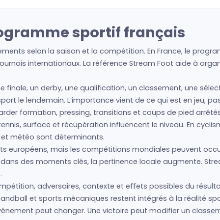
rogramme sportif français
ements selon la saison et la compétition. En France, le progra
urnois internationaux. La référence Stream Foot aide à organis
e finale, un derby, une qualification, un classement, une sélec
e sport le lendemain. L’importance vient de ce qui est en jeu, p
regarder formation, pressing, transitions et coups de pied arrêté
nis, surface et récupération influencent le niveau. En cyclism
s et météo sont déterminants.
 européens, mais les compétitions mondiales peuvent occupe
is dans des moments clés, la pertinence locale augmente. Str
.
mpétition, adversaires, contexte et effets possibles du résulta
andball et sports mécaniques restent intégrés à la réalité spo
l’événement peut changer. Une victoire peut modifier un clas