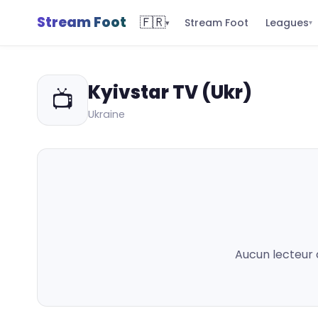
Stream Foot
🇫🇷
Leagues
Stream Foot
▾
▾
Kyivstar TV (Ukr)
📺
Ukraine
Aucun lecteur 