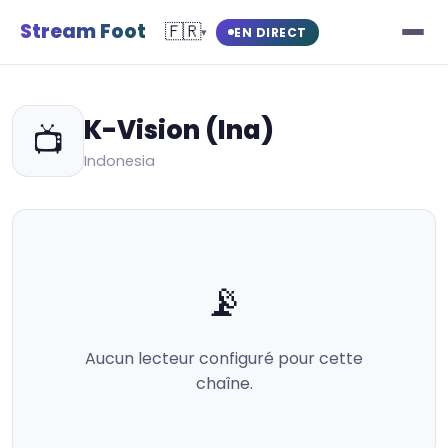
Stream Foot
🇫🇷
EN DIRECT
▾
K-Vision (Ina)
📺
Indonesia
📡
Aucun lecteur configuré pour cette
chaîne.