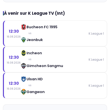
À venir sur K League TV (Int)
Bucheon FC 1995
12:30
K League 1
vs
16.08.2026
Jeonbuk
Incheon
12:30
K League 1
vs
16.08.2026
Gimcheon Sangmu
Ulsan HD
12:30
K League 1
vs
16.08.2026
Gangwon