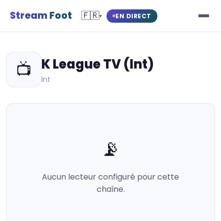
Stream Foot
🇫🇷
EN DIRECT
▾
K League TV (Int)
📺
Int
📡
Aucun lecteur configuré pour cette
chaîne.