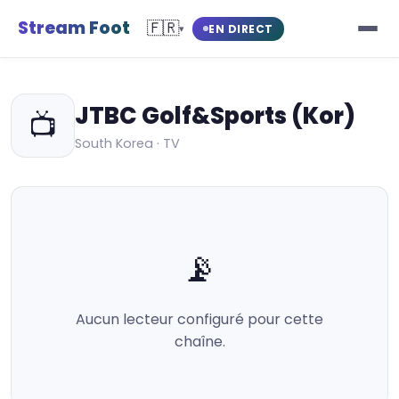
Stream Foot
🇫🇷
EN DIRECT
▾
JTBC Golf&Sports (Kor)
📺
South Korea · TV
📡
Aucun lecteur configuré pour cette
chaîne.