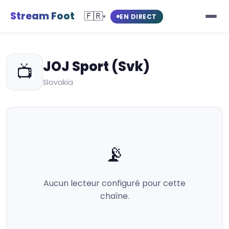
Stream Foot
🇫🇷
EN DIRECT
▾
JOJ Sport (Svk)
📺
Slovakia
📡
Aucun lecteur configuré pour cette
chaîne.